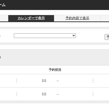
ーム
カレンダーで表示
予約内容で表示
：
)
予約状況
1日
--
1日
--