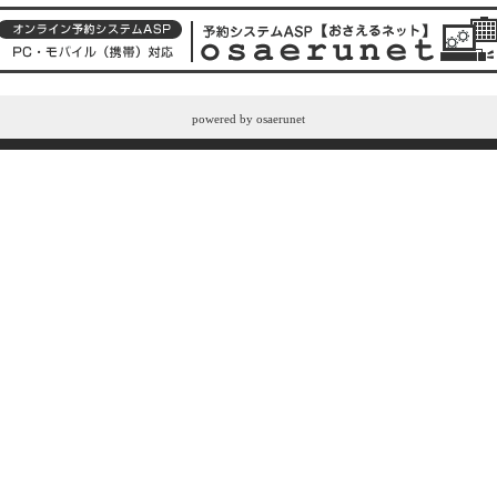
powered by
osaerunet