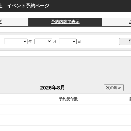
社 イベント予約ページ
プ
予約内容で表示
年
月
日
2026年8月
予約受付数