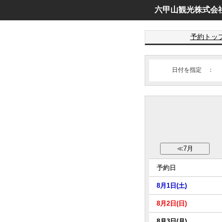
六甲山観光株式会
予約トッ
日付を指定 ：
予約日
8月1日(土)
8月2日(日)
8月3日(月)