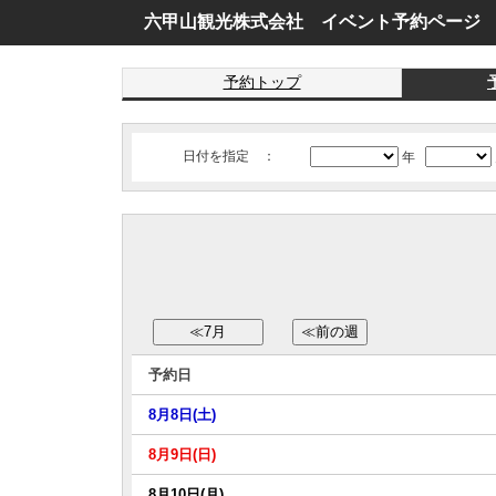
六甲山観光株式会社 イベント予約ページ
予約トップ
日付を指定 ：
年
予約日
8月8日(土)
8月9日(日)
8月10日(月)