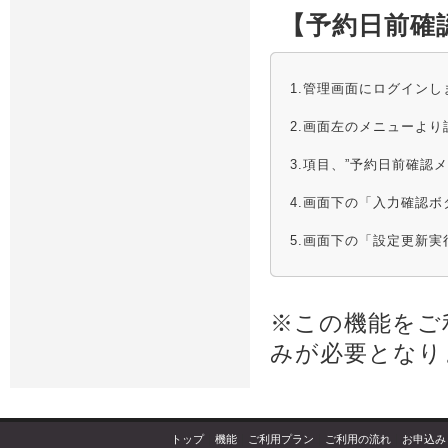
【予約日前確
1.管理画面にログインし
2.画面左のメニューよ
3.項目、”予約日前確
4.画面下の「入力確認
5.画面下の「設定更新
※この機能をご
みが必要となり
トップ
｜
機能
｜
ご利用プラン
｜
ご利用の流れ
｜
お申込み